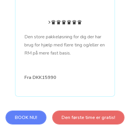
>♛♛♛♛♛♛
Den store pakkeløsning for dig der har
brug for hjælp med flere ting og/eller en
RM på mere fast basis.
Fra DKK15990
BOOK NU!
Den første time er gratis!