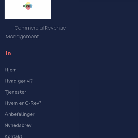
Commercial Revenue
Management
Hjem
Hvad gør vi?
Tjenester
Hvem er C-Rev?
Anbefalinger
Nyhedsbrev
Kontakt